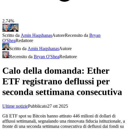
2.74%
Scritto da
Amin Haqshanas
Autore
Recensito da
Bryan
O'Shea
Redattore
Scritto da
Amin Haqshanas
Autore
Recensito da
Bryan O'Shea
Redattore
Calo della domanda: Ether
ETF registrano deflussi per
seconda settimana consecutiva
Ultime notizie
Pubblicato
27 ott 2025
Gli ETF spot su Bitcoin hanno attirato 446 milioni di dollari di
afflussi settimanali, segnalando una rinnovata fiducia istituzionale, a
fronte di una seconda settimana consecutiva di deflussi dai fondi su