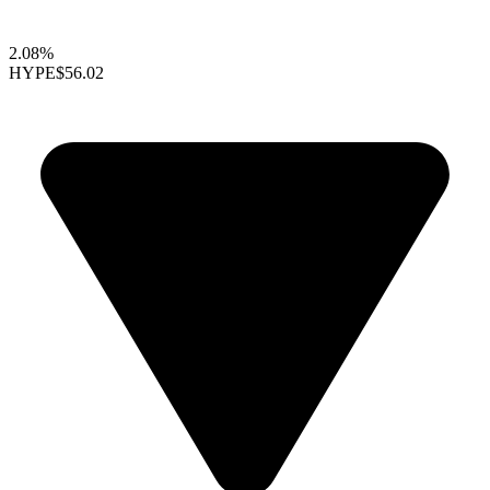
2.08%
HYPE
$56.02