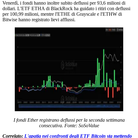
Venerdì, i fondi hanno inoltre subito deflussi per 93,6 milioni di
dollari. L'ETF ETHA di BlackRock ha guidato i ritiri con deflussi
per 100,99 milioni, mentre l'ETHE di Grayscale e l'ETHW di
Bitwise hanno registrato lievi afflussi.
I fondi Ether registrano deflussi per la seconda settimana
consecutiva. Fonte: SoSoValue
Correlato:
L'apatia nei confronti degli ETF Bitcoin sta mettendo