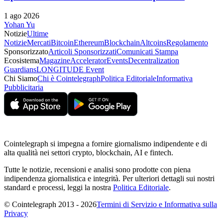
1 ago 2026
Yohan Yu
Notizie
Ultime
Notizie
Mercati
Bitcoin
Ethereum
Blockchain
Altcoins
Regolamento
Sponsorizzato
Articoli Sponsorizzati
Comunicati Stampa
Ecosistema
Magazine
Accelerator
Events
Decentralization
Guardians
LONGITUDE Event
Chi Siamo
Chi è Cointelegraph
Politica Editoriale
Informativa
Pubblicitaria
Cointelegraph si impegna a fornire giornalismo indipendente e di
alta qualità nei settori crypto, blockchain, AI e fintech.
Tutte le notizie, recensioni e analisi sono prodotte con piena
indipendenza giornalistica e integrità. Per ulteriori dettagli sui nostri
standard e processi, leggi la nostra
Politica Editoriale
.
© Cointelegraph 2013 - 2026
Termini di Servizio e Informativa sulla
Privacy