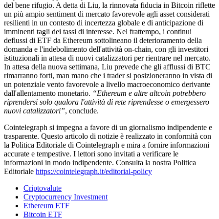
del bene rifugio. A detta di Liu, la rinnovata fiducia in Bitcoin riflette
un più ampio sentiment di mercato favorevole agli asset considerati
resilienti in un contesto di incertezza globale e di anticipazione di
imminenti tagli dei tassi di interesse. Nel frattempo, i continui
deflussi di ETF da Ethereum sottolineano il deterioramento della
domanda e l'indebolimento dell'attività on-chain, con gli investitori
istituzionali in attesa di nuovi catalizzatori per rientrare nel mercato.
In attesa della nuova settimana, Liu prevede che gli afflussi di BTC
rimarranno forti, man mano che i trader si posizioneranno in vista di
un potenziale vento favorevole a livello macroeconomico derivante
dall'allentamento monetario.
“Ethereum e altre altcoin potrebbero
riprendersi solo qualora l'attività di rete riprendesse o emergessero
nuovi catalizzatori”
, conclude.
Cointelegraph si impegna a favore di un giornalismo indipendente e
trasparente. Questo articolo di notizie è realizzato in conformità con
la Politica Editoriale di Cointelegraph e mira a fornire informazioni
accurate e tempestive. I lettori sono invitati a verificare le
informazioni in modo indipendente. Consulta la nostra Politica
Editoriale
https://cointelegraph.it/editorial-policy
Criptovalute
Cryptocurrency Investment
Ethereum ETF
Bitcoin ETF