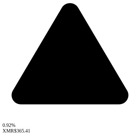
0.92%
XMR
$365.41