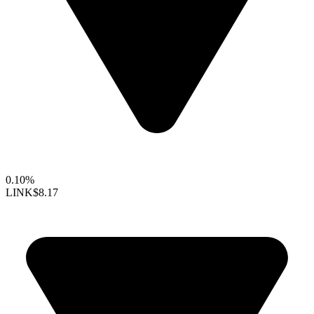
0.10%
LINK
$8.17