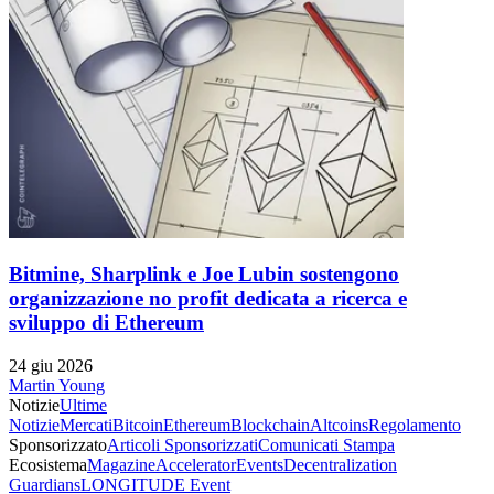
Bitmine, Sharplink e Joe Lubin sostengono
organizzazione no profit dedicata a ricerca e
sviluppo di Ethereum
24 giu 2026
Martin Young
Notizie
Ultime
Notizie
Mercati
Bitcoin
Ethereum
Blockchain
Altcoins
Regolamento
Sponsorizzato
Articoli Sponsorizzati
Comunicati Stampa
Ecosistema
Magazine
Accelerator
Events
Decentralization
Guardians
LONGITUDE Event