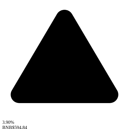
3.90%
BNB
$594.84