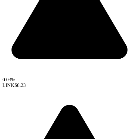
0.03%
LINK
$8.23