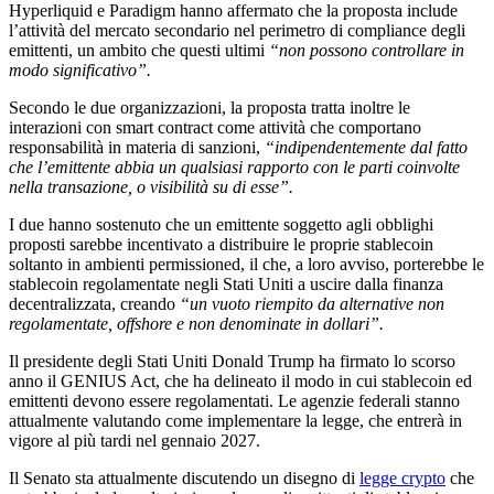
Hyperliquid e Paradigm hanno affermato che la proposta include
l’attività del mercato secondario nel perimetro di compliance degli
emittenti, un ambito che questi ultimi
“non possono controllare in
modo significativo”.
Secondo le due organizzazioni, la proposta tratta inoltre le
interazioni con smart contract come attività che comportano
responsabilità in materia di sanzioni,
“indipendentemente dal fatto
che l’emittente abbia un qualsiasi rapporto con le parti coinvolte
nella transazione, o visibilità su di esse”.
I due hanno sostenuto che un emittente soggetto agli obblighi
proposti sarebbe incentivato a distribuire le proprie stablecoin
soltanto in ambienti permissioned, il che, a loro avviso, porterebbe le
stablecoin regolamentate negli Stati Uniti a uscire dalla finanza
decentralizzata, creando
“un vuoto riempito da alternative non
regolamentate, offshore e non denominate in dollari”.
Il presidente degli Stati Uniti Donald Trump ha firmato lo scorso
anno il GENIUS Act, che ha delineato il modo in cui stablecoin ed
emittenti devono essere regolamentati. Le agenzie federali stanno
attualmente valutando come implementare la legge, che entrerà in
vigore al più tardi nel gennaio 2027.
Il Senato sta attualmente discutendo un disegno di
legge crypto
che