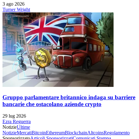
3 ago 2026
Turner Wright
Gruppo parlamentare britannico indaga su barriere
bancarie che ostacolano aziende crypto
29 lug 2026
Ezra Reguerra
Notizie
Ultime
Notizie
Mercati
Bitcoin
Ethereum
Blockchain
Altcoins
Regolamento
Sponsorizzato
Articoli Sponsorizzati
Comunicati Stampa