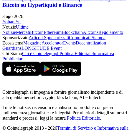
Bitcoin su Hyperliquid e Binance
3 ago 2026
Yohan Yu
Notizie
Ultime
Notizie
Mercati
Bitcoin
Ethereum
Blockchain
Altcoins
Regolamento
Sponsorizzato
Articoli Sponsorizzati
Comunicati Stampa
Ecosistema
Magazine
Accelerator
Events
Decentralization
Guardians
LONGITUDE Event
Chi Siamo
Chi è Cointelegraph
Politica Editoriale
Informativa
Pubblicitaria
Cointelegraph si impegna a fornire giornalismo indipendente e di
alta qualità nei settori crypto, blockchain, AI e fintech.
Tutte le notizie, recensioni e analisi sono prodotte con piena
indipendenza giornalistica e integrità. Per ulteriori dettagli sui nostri
standard e processi, leggi la nostra
Politica Editoriale
.
© Cointelegraph 2013 - 2026
Termini di Servizio e Informativa sulla