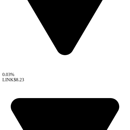
0.03%
LINK
$8.23