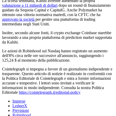
La scorsa settimana, Kalshi avrebbe aumentato la propria
valutazione a 11 miliardi di dollari
dopo un round di finanziamento
guidato da Sequoia Capital e CapitalG. Anche Polymarket ha
ottenuto una vittoria normativa martedì, con la CFTC che ha
approvato la società
per gestire una piattaforma di trading
intermediata negli Stati Uniti.
Inoltre, secondo alcune fonti, il crypto exchange Coinbase starebbe
lavorando a una propria piattaforma di prediction market supportata
da Kalshi.
Le azioni di Robinhood sul Nasdaq hanno registrato un aumento
dell'8% circa nelle ore successive all'annuncio, raggiungendo i
125,24 $ al momento della pubblicazione.
Cointelegraph si impegna a favore di un giornalismo indipendente e
trasparente. Questo articolo di notizie è realizzato in conformità con
la Politica Editoriale di Cointelegraph e mira a fornire informazioni
accurate e tempestive. I lettori sono invitati a verificare le
informazioni in modo indipendente. Consulta la nostra Politica
Editoriale
https://cointelegraph.it/editorial-policy
Imprese
LedgerX
Previsioni
Robinhood