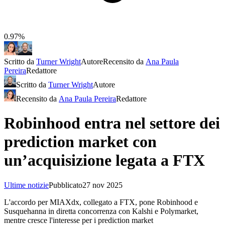
0.97%
Scritto da
Turner Wright
Autore
Recensito da
Ana Paula
Pereira
Redattore
Scritto da
Turner Wright
Autore
Recensito da
Ana Paula Pereira
Redattore
Robinhood entra nel settore dei
prediction market con
un’acquisizione legata a FTX
Ultime notizie
Pubblicato
27 nov 2025
L'accordo per MIAXdx, collegato a FTX, pone Robinhood e
Susquehanna in diretta concorrenza con Kalshi e Polymarket,
mentre cresce l'interesse per i prediction market