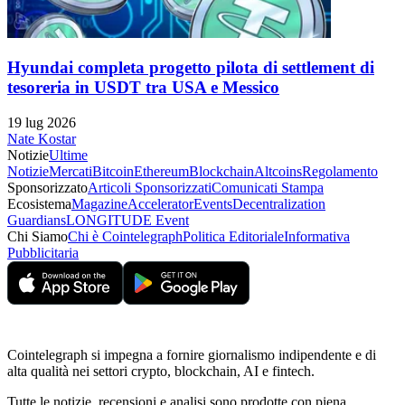
Hyundai completa progetto pilota di settlement di
tesoreria in USDT tra USA e Messico
19 lug 2026
Nate Kostar
Notizie
Ultime
Notizie
Mercati
Bitcoin
Ethereum
Blockchain
Altcoins
Regolamento
Sponsorizzato
Articoli Sponsorizzati
Comunicati Stampa
Ecosistema
Magazine
Accelerator
Events
Decentralization
Guardians
LONGITUDE Event
Chi Siamo
Chi è Cointelegraph
Politica Editoriale
Informativa
Pubblicitaria
Cointelegraph si impegna a fornire giornalismo indipendente e di
alta qualità nei settori crypto, blockchain, AI e fintech.
Tutte le notizie, recensioni e analisi sono prodotte con piena