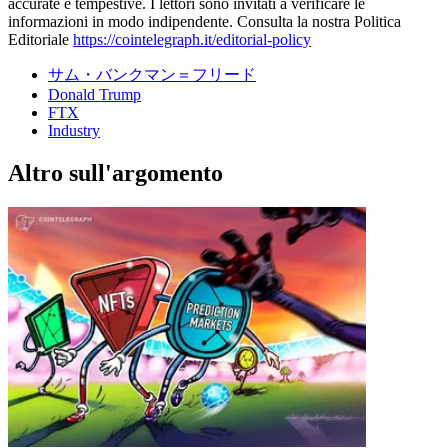
accurate e tempestive. I lettori sono invitati a verificare le
informazioni in modo indipendente. Consulta la nostra Politica
Editoriale
https://cointelegraph.it/editorial-policy
サム・バンクマン＝フリード
Donald Trump
FTX
Industry
Altro sull'argomento