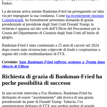
Parker.
La decisione arriva mentre Bankman-Fried sta perseguendo un’altra
via per impugnare la sua condanna. Come
ha recentemente riportato
Cointelegraph
, ha formalmente presentato domanda di grazia
presidenziale al presidente degli Stati Uniti Donald Trump; la
richiesta è apparsa sul sito web dell’Ufficio del Procuratore per la
Grazia del Dipartimento di Giustizia degli Stati Uniti all’inizio di
giugno.
Bankman-Fried è stato condannato a 25 anni di carcere nel 2024
dopo essere stato riconosciuto colpevole di frode e cospirazione a
seguito del crollo multimiliardario di FTX.
Correlato:
Sam Bankman-Fried rafforza sostegno a Trump dopo
rilascio di Ellison
Richiesta di grazia di Bankman-Fried ha
poche possibilità di successo
In una recente intervista a Fox Business, Bankman-Fried ha
dichiarato di essere “assolutamente” alla ricerca di una grazia
presidenziale da parte di Donald Trump. Tuttavia, l’ex
amministratore delegato di FTX non sembra godere di grande