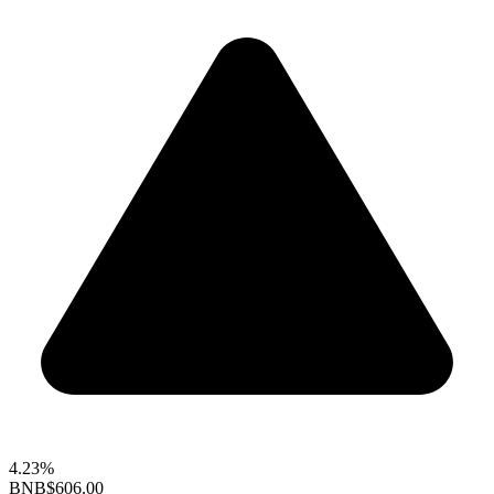
4.23%
BNB
$606.00