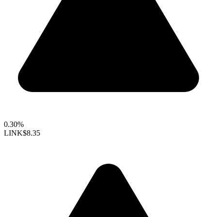
0.30%
LINK
$8.35