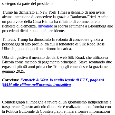
sostegno da parte del presidente.
Trump ha dichiarato al New York Times a gennaio di non avere
alcuna intenzione di concedere la grazia a Bankman-Fried. Anche
un portavoce della Casa Bianca ha rifiutato di commentare la
richiesta di clemenza,
rinviando
la scorsa settimana a Bloomberg alle
precedenti dichiarazioni del presidente.
Tuttavia, Trump ha dimostrato la volontà di concedere grazia a
personaggi di alto profilo, tra cui il fondatore di Silk Road Ross
Ulbricht, poco dopo il suo ritorno in carica.
Ulbricht gestiva il mercato del dark web Silk Road, che utilizzava
Bitcoin come metodo di pagamento principale. Stava scontando due
ergastoli più 40 anni prima che Trump gli concedesse la grazia nel
gennaio 2025.
Correlato:
Fenwick & West, lo studio legale di FTX, pagherà
$54M alle vittime nell’accordo transattivo
Cointelegraph si impegna a favore di un giornalismo indipendente e
trasparente. Questo articolo di notizie è realizzato in conformità con
la Politica Editoriale di Cointelegraph e mira a fornire informazioni