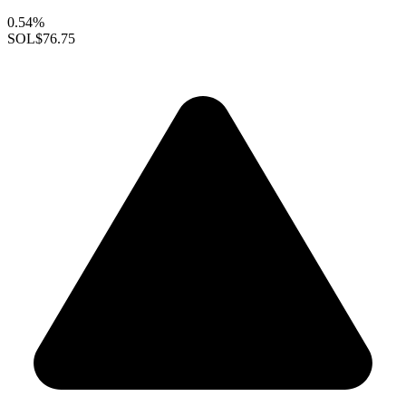
0.54%
SOL
$76.75