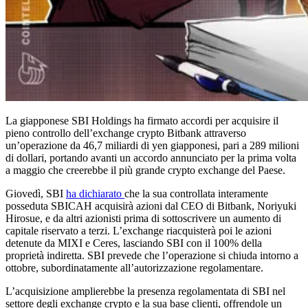
La giapponese SBI Holdings ha firmato accordi per acquisire il
pieno controllo dell’exchange crypto Bitbank attraverso
un’operazione da 46,7 miliardi di yen giapponesi, pari a 289 milioni
di dollari, portando avanti un accordo annunciato per la prima volta
a maggio che creerebbe il più grande crypto exchange del Paese.
Giovedì, SBI
ha dichiarato
che la sua controllata interamente
posseduta SBICAH acquisirà azioni dal CEO di Bitbank, Noriyuki
Hirosue, e da altri azionisti prima di sottoscrivere un aumento di
capitale riservato a terzi. L’exchange riacquisterà poi le azioni
detenute da MIXI e Ceres, lasciando SBI con il 100% della
proprietà indiretta. SBI prevede che l’operazione si chiuda intorno a
ottobre, subordinatamente all’autorizzazione regolamentare.
L’acquisizione amplierebbe la presenza regolamentata di SBI nel
settore degli exchange crypto e la sua base clienti, offrendole un