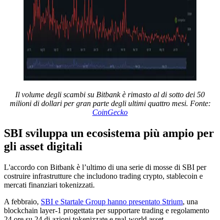
Il volume degli scambi su Bitbank è rimasto al di sotto dei 50
milioni di dollari per gran parte degli ultimi quattro mesi. Fonte:
CoinGecko
SBI sviluppa un ecosistema più ampio per
gli asset digitali
L'accordo con Bitbank è l’ultimo di una serie di mosse di SBI per
costruire infrastrutture che includono trading crypto, stablecoin e
mercati finanziari tokenizzati.
A febbraio,
SBI e Startale Group hanno presentato Strium
, una
blockchain layer-1 progettata per supportare trading e regolamento
24 ore su 24 di azioni tokenizzate e real-world asset.