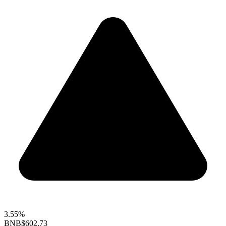
3.55%
BNB
$602.73