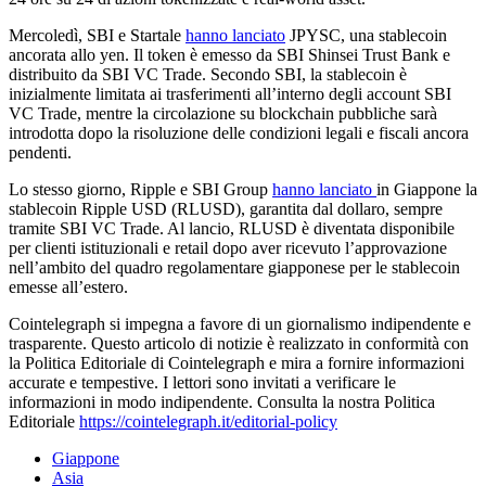
Mercoledì, SBI e Startale
hanno lanciato
JPYSC, una stablecoin
ancorata allo yen. Il token è emesso da SBI Shinsei Trust Bank e
distribuito da SBI VC Trade. Secondo SBI, la stablecoin è
inizialmente limitata ai trasferimenti all’interno degli account SBI
VC Trade, mentre la circolazione su blockchain pubbliche sarà
introdotta dopo la risoluzione delle condizioni legali e fiscali ancora
pendenti.
Lo stesso giorno, Ripple e SBI Group
hanno lanciato
in Giappone la
stablecoin Ripple USD (RLUSD), garantita dal dollaro, sempre
tramite SBI VC Trade. Al lancio, RLUSD è diventata disponibile
per clienti istituzionali e retail dopo aver ricevuto l’approvazione
nell’ambito del quadro regolamentare giapponese per le stablecoin
emesse all’estero.
Cointelegraph si impegna a favore di un giornalismo indipendente e
trasparente. Questo articolo di notizie è realizzato in conformità con
la Politica Editoriale di Cointelegraph e mira a fornire informazioni
accurate e tempestive. I lettori sono invitati a verificare le
informazioni in modo indipendente. Consulta la nostra Politica
Editoriale
https://cointelegraph.it/editorial-policy
Giappone
Asia