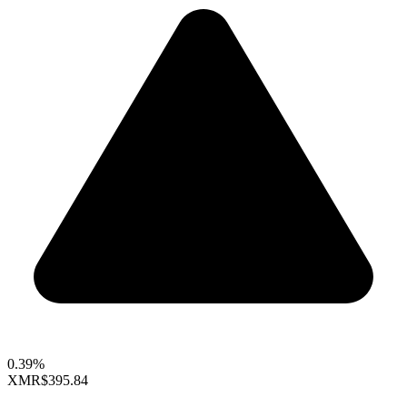
0.39%
XMR
$395.84