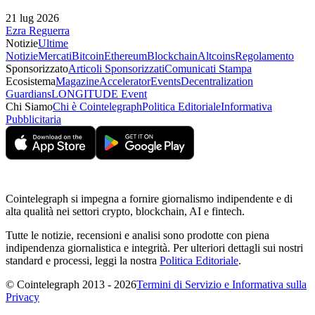
21 lug 2026
Ezra Reguerra
Notizie
Ultime
Notizie
Mercati
Bitcoin
Ethereum
Blockchain
Altcoins
Regolamento
Sponsorizzato
Articoli Sponsorizzati
Comunicati Stampa
Ecosistema
Magazine
Accelerator
Events
Decentralization
Guardians
LONGITUDE Event
Chi Siamo
Chi è Cointelegraph
Politica Editoriale
Informativa
Pubblicitaria
Cointelegraph si impegna a fornire giornalismo indipendente e di
alta qualità nei settori crypto, blockchain, AI e fintech.
Tutte le notizie, recensioni e analisi sono prodotte con piena
indipendenza giornalistica e integrità. Per ulteriori dettagli sui nostri
standard e processi, leggi la nostra
Politica Editoriale
.
© Cointelegraph 2013 - 2026
Termini di Servizio e Informativa sulla
Privacy