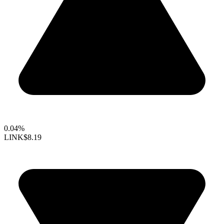
0.04%
LINK
$8.19