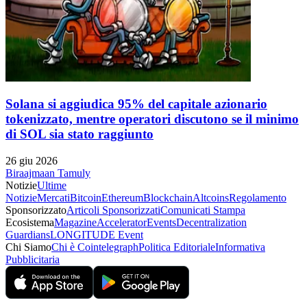
Solana si aggiudica 95% del capitale azionario
tokenizzato, mentre operatori discutono se il minimo
di SOL sia stato raggiunto
26 giu 2026
Biraajmaan Tamuly
Notizie
Ultime
Notizie
Mercati
Bitcoin
Ethereum
Blockchain
Altcoins
Regolamento
Sponsorizzato
Articoli Sponsorizzati
Comunicati Stampa
Ecosistema
Magazine
Accelerator
Events
Decentralization
Guardians
LONGITUDE Event
Chi Siamo
Chi è Cointelegraph
Politica Editoriale
Informativa
Pubblicitaria