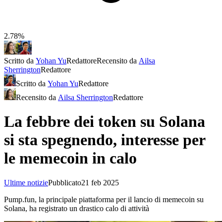
2.78%
Scritto da
Yohan Yu
Redattore
Recensito da
Ailsa
Sherrington
Redattore
Scritto da
Yohan Yu
Redattore
Recensito da
Ailsa Sherrington
Redattore
La febbre dei token su Solana
si sta spegnendo, interesse per
le memecoin in calo
Ultime notizie
Pubblicato
21 feb 2025
Pump.fun, la principale piattaforma per il lancio di memecoin su
Solana, ha registrato un drastico calo di attività