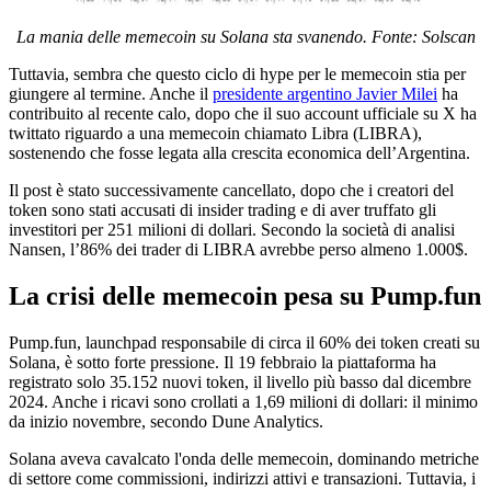
La mania delle memecoin su Solana sta svanendo. Fonte: Solscan
Tuttavia, sembra che questo ciclo di hype per le memecoin stia per
giungere al termine. Anche il
presidente argentino Javier Milei
ha
contribuito al recente calo, dopo che il suo account ufficiale su X ha
twittato riguardo a una memecoin chiamato Libra (LIBRA),
sostenendo che fosse legata alla crescita economica dell’Argentina.
Il post è stato successivamente cancellato, dopo che i creatori del
token sono stati accusati di insider trading e di aver truffato gli
investitori per 251 milioni di dollari. Secondo la società di analisi
Nansen, l’86% dei trader di LIBRA avrebbe perso almeno 1.000$.
La crisi delle memecoin pesa su Pump.fun
Pump.fun, launchpad responsabile di circa il 60% dei token creati su
Solana, è sotto forte pressione. Il 19 febbraio la piattaforma ha
registrato solo 35.152 nuovi token, il livello più basso dal dicembre
2024. Anche i ricavi sono crollati a 1,69 milioni di dollari: il minimo
da inizio novembre, secondo Dune Analytics.
Solana aveva cavalcato l'onda delle memecoin, dominando metriche
di settore come commissioni, indirizzi attivi e transazioni. Tuttavia, i