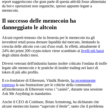
report suggeriscono che gran parte di questa attività fosse alimentata
da bot e operazioni non organiche, spesso appunto legate a
memecoin.
Il successo delle memecoin ha
danneggiato le altcoin
Alcuni esperti temono che la frenesia per le memecoin tra gli
investitori retail possa drenare liquidità dal mercato, limitando la
crescita delle altcoin con casi d'uso reali. In effetti, attualmente il
24% dei primi 200 crypto-token viene scambiato ai
livelli più bassi
degli ultimi dodici mesi.
Diversi veterani dell'industria hanno inoltre criticato l'ondata di truffe
legate alle memecoin e le pratiche di insider trading nei lanci di
token di più alto profilo.
Il co-fondatore di Ethereum, Vitalik Buterin,
ha recentemente
espresso
la sua frustrazione per le critiche della community
all'intolleranza di Ethereum verso i "casinò", durante una sessione
Ask Me Anything in mandarino.
Anche il CEO di Coinbase, Brian Armstrong, ha dichiarato che
alcune memecoin hanno “
superato il limite
”, tanto che il problema