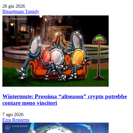
26 giu 2026
Biraajmaan Tamuly
Wintermute: Prossima “altseason” crypto potrebbe
contare meno vincitori
7 ago 2026
Ezra Reguerra