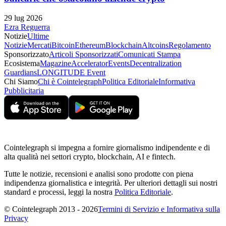
29 lug 2026
Ezra Reguerra
Notizie
Ultime
Notizie
Mercati
Bitcoin
Ethereum
Blockchain
Altcoins
Regolamento
Sponsorizzato
Articoli Sponsorizzati
Comunicati Stampa
Ecosistema
Magazine
Accelerator
Events
Decentralization
Guardians
LONGITUDE Event
Chi Siamo
Chi è Cointelegraph
Politica Editoriale
Informativa
Pubblicitaria
Cointelegraph si impegna a fornire giornalismo indipendente e di
alta qualità nei settori crypto, blockchain, AI e fintech.
Tutte le notizie, recensioni e analisi sono prodotte con piena
indipendenza giornalistica e integrità. Per ulteriori dettagli sui nostri
standard e processi, leggi la nostra
Politica Editoriale
.
© Cointelegraph 2013 - 2026
Termini di Servizio e Informativa sulla
Privacy