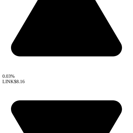
0.03%
LINK
$8.16