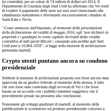
lui controllati, per un valore di 74 milioni di dollari nel 2014. Il
Dipartimento di Giustizia degli Stati Uniti ha affermato che Ver tentò
di evadere il pagamento delle tasse sui suoi asset rinunciando alla
cittadinanza statunitense e diventando successivamente cittadino di
Saint Kitts e Nevis.
“Come ammesso dall'imputato, al momento della presentazione
della dichiarazione dei redditi di maggio 2016, egli ‘non dichiarò la
proprietà e i guadagni in conto capitale derivanti dalla vendita
costruttiva di tutti questi Bitcoin’, causando una perdita agli Stati
Uniti pari a 16.864.105$”
, si legge nella mozione di archiviazione
presentata martedì.
Crypto utenti puntano ancora su condono
presidenziale
Sebbene la mozione di archiviazione proposta non fosse ancora stata
approvata da un giudice federale al momento della stesura, il fatto
che non fosse stata contestata dagli avvocati di Ver e che fosse
basata su un accordo con i pubblici ministeri suggerisce che il
procedimento penale sia prossimo alla conclusione.
Nonostante gli sviluppi giudiziari di martedì, al momento della
pubblicazione le scommesse sul perdono presidenziale concesso a