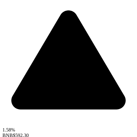
1.58%
BNB
$592.30