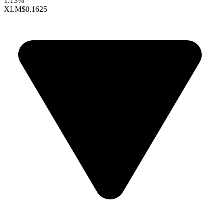
1.13%
XLM
$0.1625