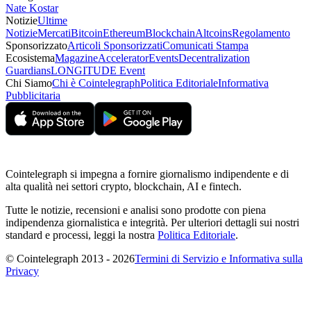
Nate Kostar
Notizie
Ultime
Notizie
Mercati
Bitcoin
Ethereum
Blockchain
Altcoins
Regolamento
Sponsorizzato
Articoli Sponsorizzati
Comunicati Stampa
Ecosistema
Magazine
Accelerator
Events
Decentralization
Guardians
LONGITUDE Event
Chi Siamo
Chi è Cointelegraph
Politica Editoriale
Informativa
Pubblicitaria
Cointelegraph si impegna a fornire giornalismo indipendente e di
alta qualità nei settori crypto, blockchain, AI e fintech.
Tutte le notizie, recensioni e analisi sono prodotte con piena
indipendenza giornalistica e integrità. Per ulteriori dettagli sui nostri
standard e processi, leggi la nostra
Politica Editoriale
.
© Cointelegraph 2013 - 2026
Termini di Servizio e Informativa sulla
Privacy