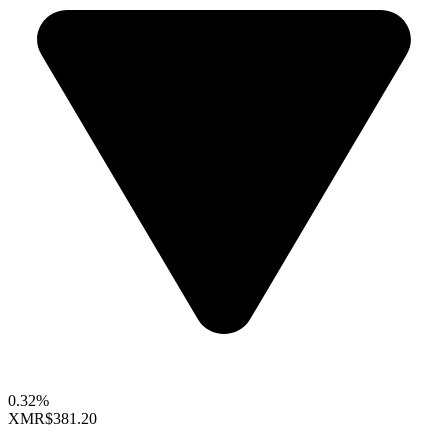
0.32%
XMR
$381.20