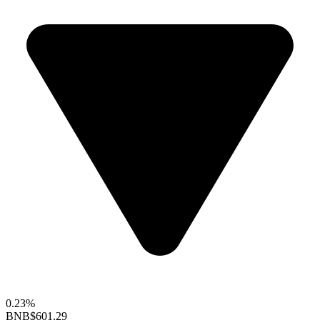
0.23%
BNB
$601.29