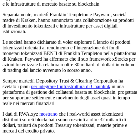
e le infrastrutture di mercato basate su blockchain.
Separatamente, martedì Franklin Templeton e Payward, società
madre di Kraken, hanno annunciato una collaborazione su prodotti
di investimento tokenizzati e infrastrutture per asset digitali
istituzionali.
Le società hanno dichiarato di voler esplorare il lancio di prodotti
tokenizzati orientati al rendimento e l’integrazione dei fondi
monetari tokenizzati BENJI di Franklin Templeton nella piattaforma
di Kraken. Payward ha affermato che il suo framework xStocks per
azioni tokenizzate ha elaborato oltre 30 miliardi di dollari in volume
di trading dal lancio avvenuto lo scorso anno.
Sempre martedì, Depository Trust & Clearing Corporation ha
svelato i piani
per integrare l’infrastruttura di Chainlink
in una
piattaforma di gestione del collateral basata su blockchain, progettata
per supportare settlement e movimento degli asset quasi in tempo
reale nei mercati finanziari.
I dati di RWA.xyz
mostrano
che i real-world asset tokenizzati
distribuiti su reti blockchain sono cresciuti a oltre 32 miliardi di
dollari, trainati da prodotti Treasury tokenizzati, materie prime e
mercati del credito privato.