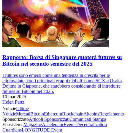
Rapporto: Borsa di Singapore quoterà futures su
Bitcoin nel secondo semestre del 2025
I futures sono emersi come una tendenza in crescita per le
criptovalute, con i principali gruppi globali, come SGX e Osaka
Dojima in Giappone, che starebbero considerando di introdurre
futures su Bitcoin nel 2025.
10 mar 2025
Helen Partz
Notizie
Ultime
Notizie
Mercati
Bitcoin
Ethereum
Blockchain
Altcoins
Regolamento
Sponsorizzato
Articoli Sponsorizzati
Comunicati Stampa
Ecosistema
Magazine
Accelerator
Events
Decentralization
Guardians
LONGITUDE Event