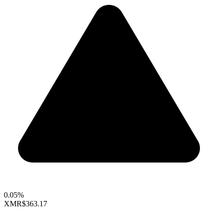
0.05%
XMR
$363.17