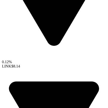
0.12%
LINK
$8.14