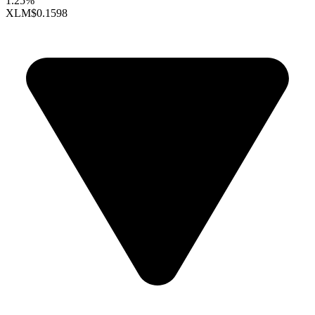
1.25%
XLM
$0.1598