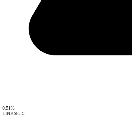
0.51%
LINK
$8.15